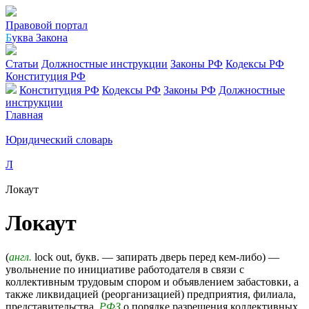
Правовой портал
Б
уква Закона
Статьи
Должностные инструкции
Законы РФ
Кодексы РФ
Конституция РФ
Конституция РФ
Кодексы РФ
Законы РФ
Должностные
инструкции
Главная
Юридический словарь
Л
Локаут
Локаут
(
англ.
lock out, букв. — запирать дверь перед кем-либо) —
увольнение по инициативе работодателя в связи с
коллективным трудовым спором и объявлением забастовки, а
также ликвидацией (реорганизацией) предприятия, филиала,
представительства.
РФЗ
о порядке разрешения коллективных