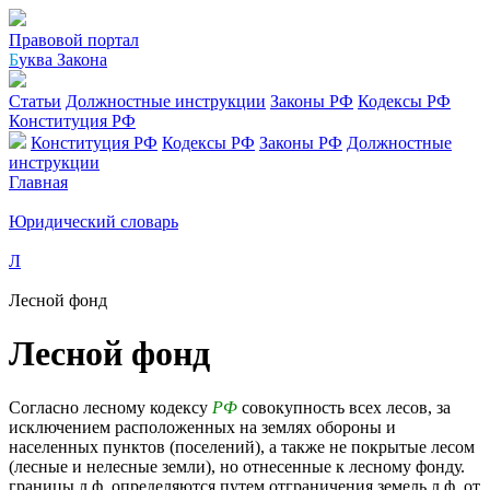
Правовой портал
Б
уква Закона
Статьи
Должностные инструкции
Законы РФ
Кодексы РФ
Конституция РФ
Конституция РФ
Кодексы РФ
Законы РФ
Должностные
инструкции
Главная
Юридический словарь
Л
Лесной фонд
Лесной фонд
Согласно лесному кодексу
РФ
совокупность всех лесов, за
исключением расположенных на землях обороны и
населенных пунктов (поселений), а также не покрытые лесом
(лесные и нелесные земли), но отнесенные к лесному фонду.
границы л.ф. определяются путем отграничения земель л.ф. от