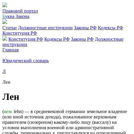
Правовой портал
Б
уква Закона
Статьи
Должностные инструкции
Законы РФ
Кодексы РФ
Конституция РФ
Конституция РФ
Кодексы РФ
Законы РФ
Должностные
инструкции
Главная
Юридический словарь
Л
Лен
Лен
(
нем.
lehn) — в средневековой германии земельное владение
(или иной источник дохода), пожалованное верховным
правителем (сюзереном) какому-либо лицу (вассалу) на
условии выполнения военной или административной
службы. первоначально л. предоставлялся на определенный