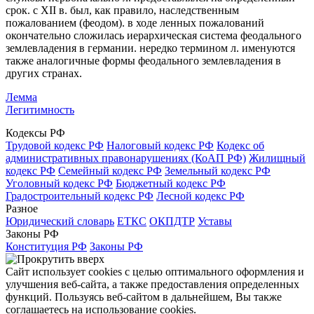
срок. с XII в. был, как правило, наследственным
пожалованием (феодом). в ходе ленных пожалований
окончательно сложилась иерархическая система феодального
землевладения в германии. нередко термином л. именуются
также аналогичные формы феодального землевладения в
других странах.
Лемма
Легитимность
Кодексы РФ
Трудовой кодекс РФ
Налоговый кодекс РФ
Кодекс об
административных правонарушениях (КоАП РФ)
Жилищный
кодекс РФ
Семейный кодекс РФ
Земельный кодекс РФ
Уголовный кодекс РФ
Бюджетный кодекс РФ
Градостроительный кодекс РФ
Лесной кодекс РФ
Разное
Юридический словарь
ЕТКС
ОКПДТР
Уставы
Законы РФ
Конституция РФ
Законы РФ
Сайт использует cookies с целью оптимального оформления и
улучшения веб-сайта, а также предоставления определенных
функций. Пользуясь веб-сайтом в дальнейшем, Вы также
соглашаетесь на использование cookies.