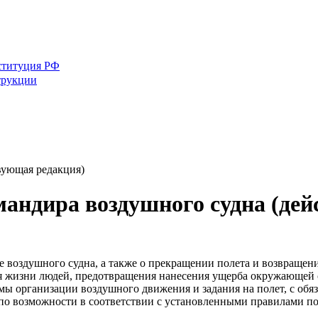
ституция РФ
трукции
вующая редакция)
мандира воздушного судна (де
ке воздушного судна, а также о прекращении полета и возвращен
ия жизни людей, предотвращения нанесения ущерба окружающей 
емы организации воздушного движения и задания на полет, с об
по возможности в соответствии с установленными правилами по