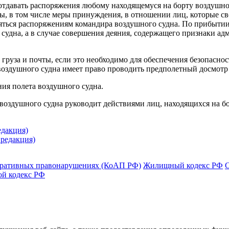
 отдавать распоряжения любому находящемуся на борту воздушно
ы, в том числе меры принуждения, в отношении лиц, которые с
няться распоряжениям командира воздушного судна. По прибыти
 судна, а в случае совершения деяния, содержащего признаки а
, груза и почты, если это необходимо для обеспечения безопасно
здушного судна имеет право проводить предполетный досмотр ли
ия полета воздушного судна.
воздушного судна руководит действиями лиц, находящихся на б
едакция)
 редакция)
тративных правонарушениях (КоАП РФ)
Жилищный кодекс РФ
ой кодекс РФ