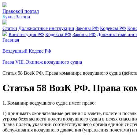
Правовой портал
Б
уква Закона
Статьи
Должностные инструкции
Законы РФ
Кодексы РФ
Кон
Конституция РФ
Кодексы РФ
Законы РФ
Должностные инс
Главная
Воздушный Кодекс РФ
Глава VIII. Экипаж воздушного судна
Статья 58 ВозК РФ. Права командира воздушного судна (дейст
Статья 58 ВозК РФ. Права ко
1. Командир воздушного судна имеет право:
1) принимать окончательные решения о взлете, полете и посад
угрозы безопасности полета воздушного судна в целях спасен
плана полета, указаний соответствующего органа единой сист
обслуживания воздушного движения (управления полетами) и 