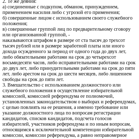
2. Те же деяния:
а) соединенные с подкупом, обманом, принуждением,
применением насилия либо с угрозой его применения;
б) совершенные лицом с использованием своего служебного
положения;
в) совершенные группой лиц по предварительному сговору
или организованной группой, -
наказываются штрафом в размере от ста тысяч до трехсот
тысяч рублей или в размере заработной платы или иного
дохода осужденного за период от одного года до двух лет,
либо обязательными работами на срок до четырехсот
восьмидесяти часов, либо исправительными работами на срок
до двух лет, либо принудительными работами на срок до пяти
лет, либо арестом на срок до шести месяцев, либо лишением
свободы на срок до пяти лет.
3. Вмешательство с использованием должностного или
служебного положения в осуществление избирательной
комиссией, комиссией референдума ее полномочий,
установленных законодательством о выборах и референдумах,
с целью повлиять на ее решения, а именно требование или
указание должностного лица по вопросам регистрации
кандидатов, списков кандидатов, подсчета голосов
избирателей, участников референдума и по иным вопросам,
относящимся к исключительной компетенции избирательной
комиссии, комиссии референдума, а равно неправомерное