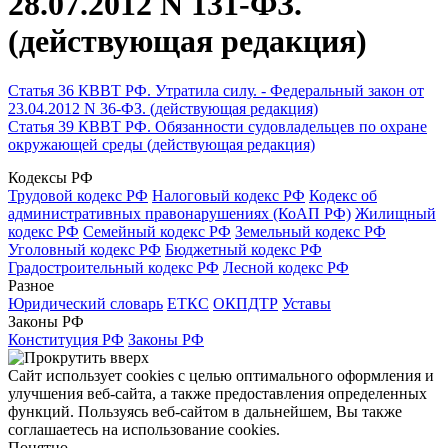
28.07.2012 N 131-ФЗ.
(действующая редакция)
Статья 36 КВВТ РФ. Утратила силу. - Федеральный закон от
23.04.2012 N 36-ФЗ. (действующая редакция)
Статья 39 КВВТ РФ. Обязанности судовладельцев по охране
окружающей среды (действующая редакция)
Кодексы РФ
Трудовой кодекс РФ
Налоговый кодекс РФ
Кодекс об
административных правонарушениях (КоАП РФ)
Жилищный
кодекс РФ
Семейный кодекс РФ
Земельный кодекс РФ
Уголовный кодекс РФ
Бюджетный кодекс РФ
Градостроительный кодекс РФ
Лесной кодекс РФ
Разное
Юридический словарь
ЕТКС
ОКПДТР
Уставы
Законы РФ
Конституция РФ
Законы РФ
Сайт использует cookies с целью оптимального оформления и
улучшения веб-сайта, а также предоставления определенных
функций. Пользуясь веб-сайтом в дальнейшем, Вы также
соглашаетесь на использование cookies.
Понятно